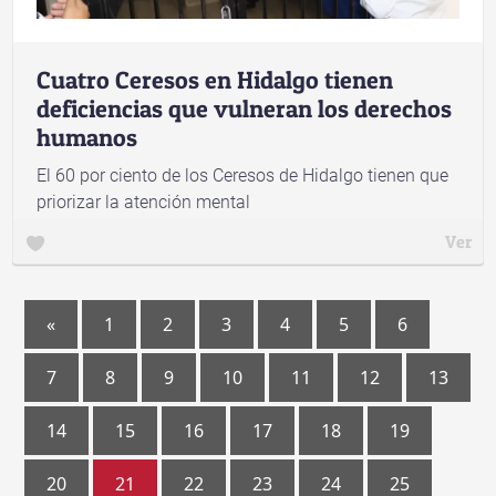
Cuatro Ceresos en Hidalgo tienen
deficiencias que vulneran los derechos
humanos
El 60 por ciento de los Ceresos de Hidalgo tienen que
priorizar la atención mental
Ver
«
1
2
3
4
5
6
7
8
9
10
11
12
13
14
15
16
17
18
19
20
21
22
23
24
25