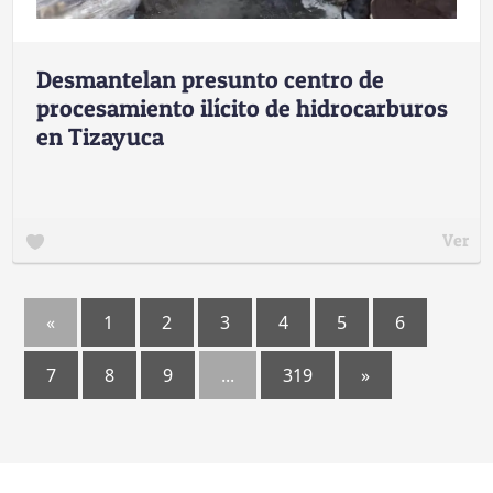
Desmantelan presunto centro de
procesamiento ilícito de hidrocarburos
en Tizayuca
Ver
«
1
2
3
4
5
6
7
8
9
...
319
»