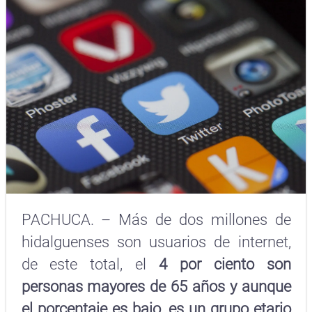
PACHUCA. – Más de dos millones de
hidalguenses son usuarios de internet,
de este total, el
4 por ciento son
personas mayores de 65 años y aunque
el porcentaje es bajo, es un grupo etario