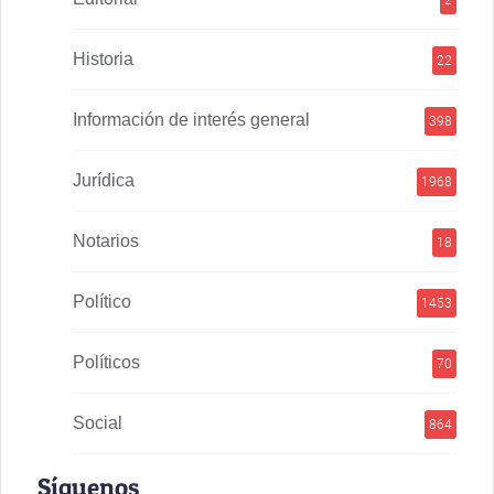
2
Historia
22
Información de interés general
398
Jurídica
1968
Notarios
18
Político
1453
Políticos
70
Social
864
Síguenos