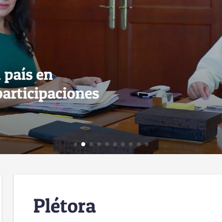
 país en
articipaciones
Plétora