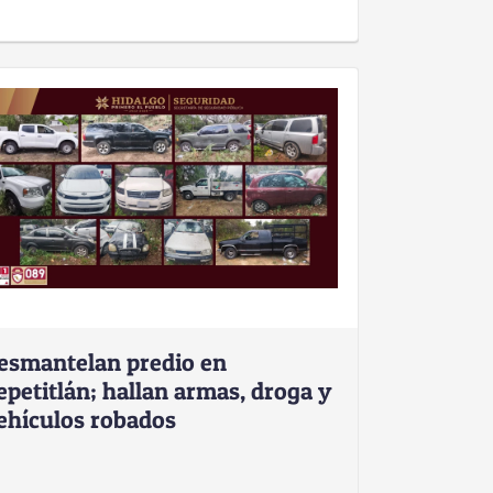
esmantelan predio en
epetitlán; hallan armas, droga y
ehículos robados