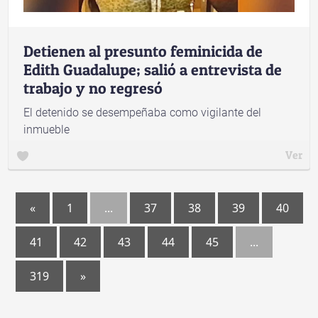
Detienen al presunto feminicida de
Edith Guadalupe; salió a entrevista de
trabajo y no regresó
El detenido se desempeñaba como vigilante del
inmueble
Ver
«
1
...
37
38
39
40
41
42
43
44
45
...
319
»