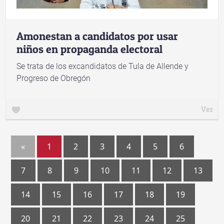
Amonestan a candidatos por usar
niños en propaganda electoral
Se trata de los excandidatos de Tula de Allende y
Progreso de Obregón
Ver
«
1
2
3
4
5
6
7
8
9
10
11
12
13
14
15
16
17
18
19
20
21
22
23
24
25