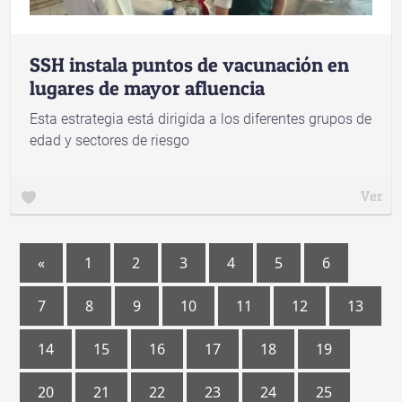
SSH instala puntos de vacunación en
lugares de mayor afluencia
Esta estrategia está dirigida a los diferentes grupos de
edad y sectores de riesgo
Ver
«
1
2
3
4
5
6
7
8
9
10
11
12
13
14
15
16
17
18
19
20
21
22
23
24
25