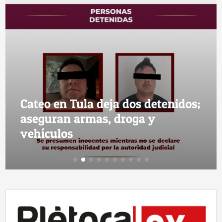
Cateo en Tula deja dos detenidos;
aseguran armas, droga y
vehículos