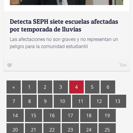
Detecta SEPH siete escuelas afectadas
por temporada de lluvias
Las afectaciones no son graves y no representan un
peligro para la comunidad estudiantil
Ver
«
1
2
3
4
5
6
7
8
9
10
11
12
13
14
15
16
17
18
19
20
21
22
23
24
25