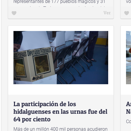
representantes de 177 pueblos mágicos y 31
vo
secretarios de Turismo, que se darán cita del
Ver
22 al 25 de noviembre en la ciudad de
Pachuca, para ser parte de la quinta edición
del Tianguis de Pueblos Mágicos.
La participación de los
A
hidalguenses en las urnas fue del
N
64 por ciento
Co
Más de un millón 400 mil personas acudieron