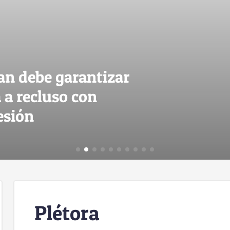
an debe garantizar
 a recluso con
esión
Plétora