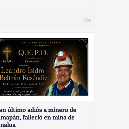
Ver
an último adiós a minero de
imapán, falleció en mina de
inaloa