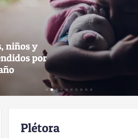
s, niños y
endidos por
 año
Plétora