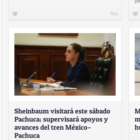
pe
Ver
Sheinbaum visitará este sábado
M
Pachuca; supervisará apoyos y
m
avances del tren México–
h
Pachuca