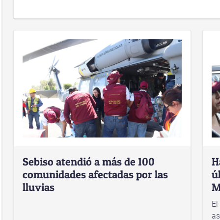
Sebiso atendió a más de 100
H
comunidades afectadas por las
ú
lluvias
M
El
as