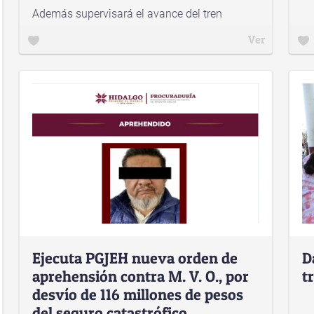
Además supervisará el avance del tren
México-Pachuca
Ver
Ejecuta PGJEH nueva orden de
D
aprehensión contra M. V. O., por
t
desvío de 116 millones de pesos
del seguro catastrófico